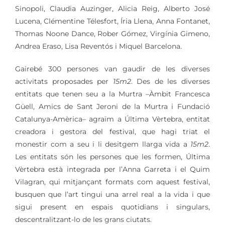
Sinopoli, Claudia Auzinger, Alicia Reig, Alberto José
Lucena, Clémentine Télesfort, Íria Llena, Anna Fontanet,
Thomas Noone Dance, Rober Gómez, Virgínia Gimeno,
Andrea Eraso, Lisa Reventós i Miquel Barcelona.
Gairebé 300 persones van gaudir de les diverses
activitats proposades per
15m2
. Des de les diverses
entitats que tenen seu a la Murtra –Àmbit Francesca
Güell, Amics de Sant Jeroni de la Murtra i Fundació
Catalunya-Amèrica– agraïm a Última Vèrtebra, entitat
creadora i gestora del festival, que hagi triat el
monestir com a seu i li desitgem llarga vida a
15m2
.
Les entitats són les persones que les formen, Última
Vèrtebra està integrada per l’Anna Garreta i el Quim
Vilagran, qui mitjançant formats com aquest festival,
busquen que l’art tingui una arrel real a la vida i que
sigui present en espais quotidians i singulars,
descentralitzant-lo de les grans ciutats.