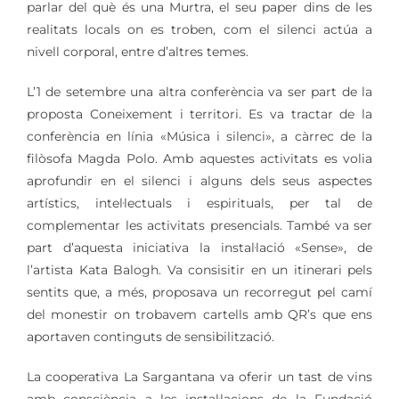
parlar del què és una Murtra, el seu paper dins de les
realitats locals on es troben, com el silenci actúa a
nivell corporal, entre d’altres temes.
L’1 de setembre una altra conferència va ser part de la
proposta Coneixement i territori. Es va tractar de la
conferència en línia «Música i silenci», a càrrec de la
filòsofa Magda Polo. Amb aquestes activitats es volia
aprofundir en el silenci i alguns dels seus aspectes
artístics, intel·lectuals i espirituals, per tal de
complementar les activitats presencials. També va ser
part d’aquesta iniciativa la instal·lació «Sense», de
l’artista Kata Balogh. Va consisitir en un itinerari pels
sentits que, a més, proposava un recorregut pel camí
del monestir on trobavem cartells amb QR’s que ens
aportaven continguts de sensibilització.
La cooperativa La Sargantana va oferir un tast de vins