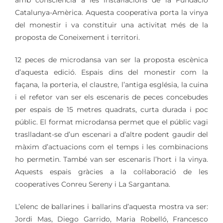
amb consciència a les instal·lacions de la Fundació
Catalunya-Amèrica. Aquesta cooperativa porta la vinya
del monestir i va constituir una activitat més de la
proposta de Coneixement i territori.
12 peces de microdansa van ser la proposta escènica
d’aquesta edició. Espais dins del monestir com la
façana, la porteria, el claustre, l’antiga església, la cuina
i el refetor van ser els escenaris de peces concebudes
per espais de 15 metres quadrats, curta durada i poc
públic. El format microdansa permet que el públic vagi
traslladant-se d’un escenari a d’altre podent gaudir del
màxim d’actuacions com el temps i les combinacions
ho permetin. També van ser escenaris l’hort i la vinya.
Aquests espais gràcies a la col·laboració de les
cooperatives Conreu Sereny i La Sargantana.
L’elenc de ballarines i ballarins d’aquesta mostra va ser:
Jordi Mas, Diego Garrido, Maria Robelló, Francesco