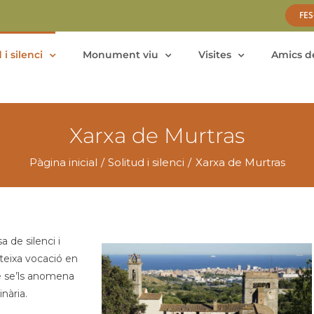
FES
 i silenci
Monument viu
Visites
Amics de
Xarxa de Murtras
Pàgina inicial
Solitud i silenci
Xarxa de Murtras
 de silenci i
ateixa vocació en
é se’ls anomena
nària.