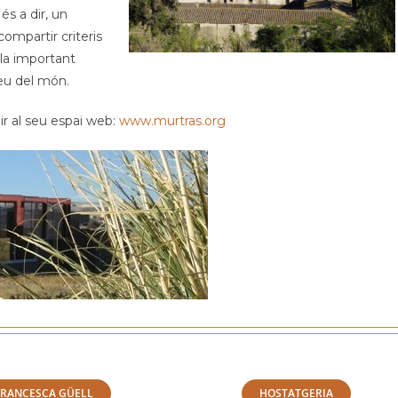
és a dir, un
mpartir criteris
 la important
reu del món.
ir al seu espai web:
www.murtras.org
FRANCESCA GÜELL
HOSTATGERIA