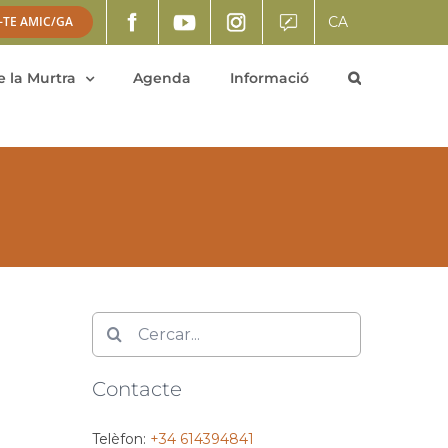
CA
-TE AMIC/GA
 la Murtra
Agenda
Informació
Cerca
…
Contacte
Telèfon:
+34 614394841