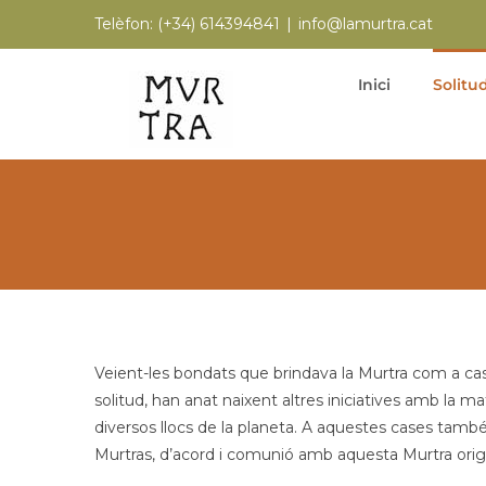
Skip
Telèfon:
(+34) 614394841
|
info@lamurtra.cat
to
content
Inici
Solitud
Veient-les bondats que brindava la Murtra com a casa
solitud, han anat naixent altres iniciatives amb la m
diversos llocs de la planeta. A aquestes cases tamb
Murtras, d’acord i comunió amb aquesta Murtra origi