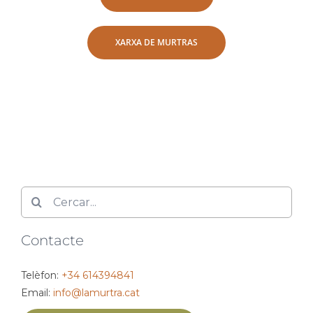
XARXA DE MURTRAS
Cerca
…
Contacte
Telèfon:
+34 614394841
Email:
info@lamurtra.cat