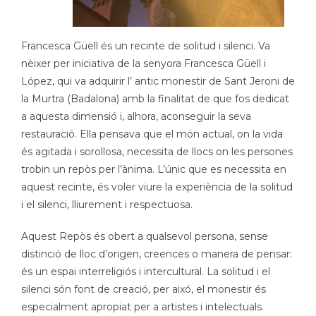
Francesca Güell és un recinte de solitud i silenci. Va
nèixer per iniciativa de la senyora Francesca Güell i
López, qui va adquirir l’ antic monestir de Sant Jeroni de
la Murtra (Badalona) amb la finalitat de que fos dedicat
a aquesta dimensió i, alhora, aconseguir la seva
restauració. Ella pensava que el món actual, on la vida
és agitada i sorollosa, necessita de llocs on les persones
trobin un repòs per l’ànima. L’únic que es necessita en
aquest recinte, és voler viure la experiència de la solitud
i el silenci, lliurement i respectuosa.
Aquest Repòs és obert a qualsevol persona, sense
distinció de lloc d’origen, creences o manera de pensar:
és un espai interreligiós i intercultural. La solitud i el
silenci són font de creació, per aixó, el monestir és
especialment apropiat per a artistes i intelectuals.