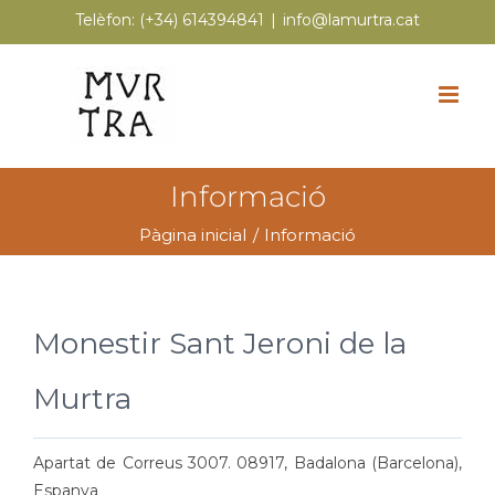
Skip
Telèfon:
(+34) 614394841
|
info@lamurtra.cat
to
content
Informació
Pàgina inicial
Informació
Monestir Sant J
eroni de la
Murtra
Apartat de Correus 3007. 08917, Badalona (Barcelona),
Espanya