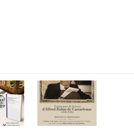
iversari de la
V
 de l’Alfred
Rubio