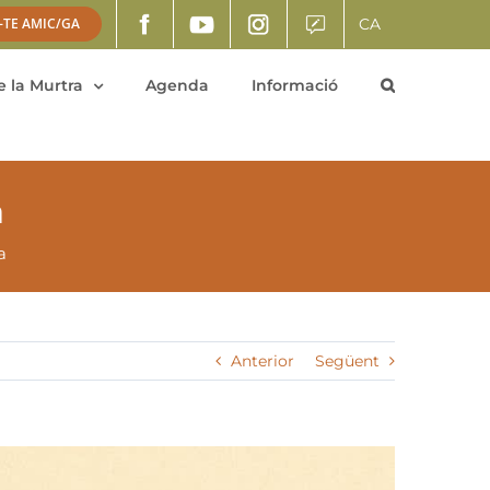
CA
-TE AMIC/GA
 la Murtra
Agenda
Informació
a
a
Anterior
Següent