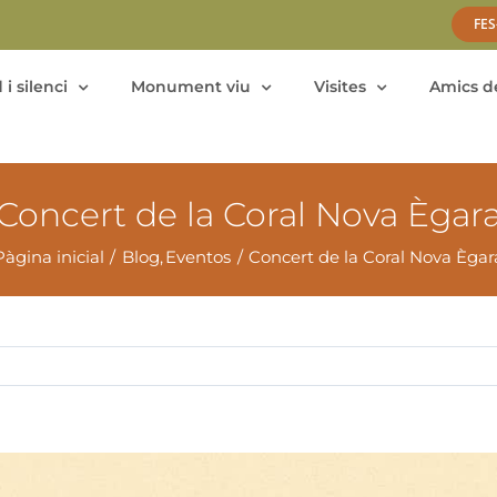
FES
 i silenci
Monument viu
Visites
Amics de
Concert de la Coral Nova Ègar
Pàgina inicial
Blog
Eventos
Concert de la Coral Nova Ègar