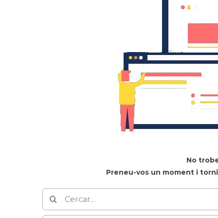
No trob
Preneu-vos un moment i torni 
Cerca
…