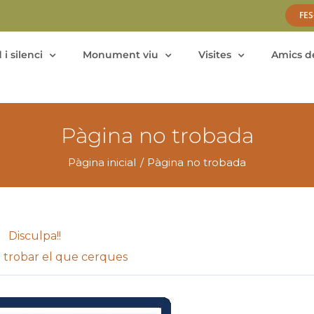
FES
 i silenci
Monument viu
Visites
Amics de
Pàgina no trobada
Pàgina inicial
Pàgina no trobada
Disculpa!!
trobar el que cerques