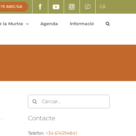
CA
-TE AMIC/GA
 la Murtra
Agenda
Informació
Cerca
…
Contacte
Telèfon:
+34 614394841