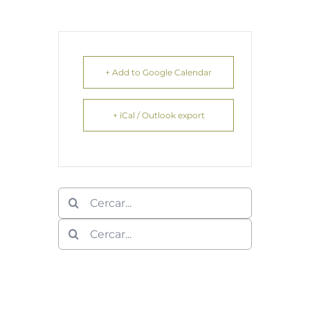
+ Add to Google Calendar
+ iCal / Outlook export
Cerca
…
Cerca
…
Deixeu un comentari