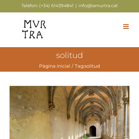
Skip
Telèfon:
(+34) 614394841
|
info@lamurtra.cat
to
content
solitud
Pàgina inicial
Tag:
solitud