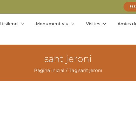
FES
 i silenci
Monument viu
Visites
Amics de
sant jeroni
Pàgina inicial
Tag:
sant jeroni