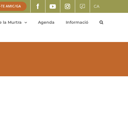
CA
-TE AMIC/GA
 la Murtra
Agenda
Informació