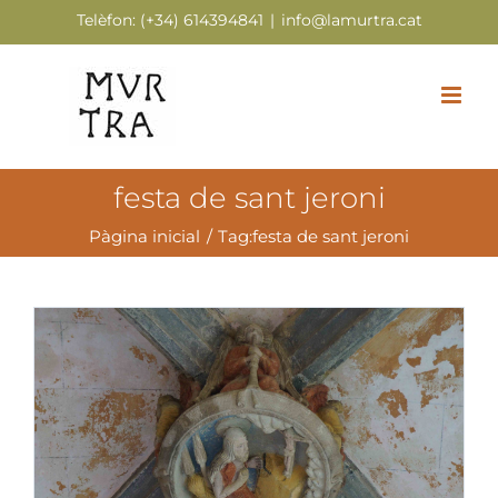
Skip
Telèfon:
(+34) 614394841
|
info@lamurtra.cat
to
content
festa de sant jeroni
Pàgina inicial
Tag:
festa de sant jeroni