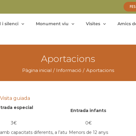
FES
 i silenci
Monument viu
Visites
Amics de
Aportacions
Pàgina inicial
Informació
Aportacions
Visita guiada
trada especial
Entrada infants
3
€
0
€
amb capacitats diferents, a l’atu
Menors de 12 anys