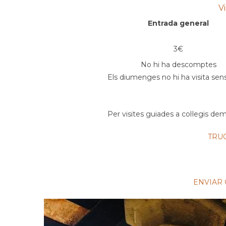
V
Entrada general
3
€
No hi ha descomptes
Els diumenges no hi ha visita sen
Per visites guiades a col·legis de
TRU
ENVIAR