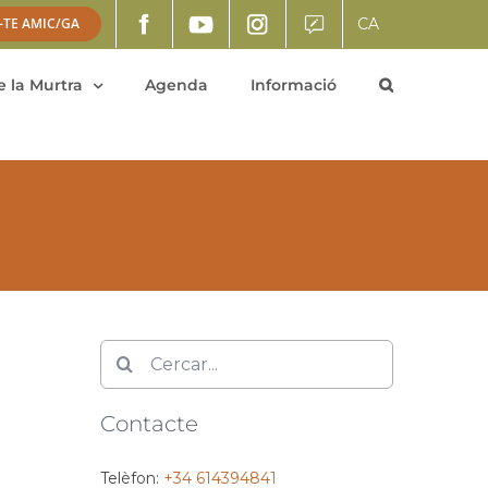
CA
-TE AMIC/GA
 la Murtra
Agenda
Informació
Cerca
…
Contacte
Telèfon:
+34 614394841