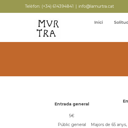
Skip
Telèfon:
(+34) 614394841
|
info@lamurtra.cat
to
content
Inici
Solitud
En
Entrada general
5
€
Públic general
Majors de 65 anys, 